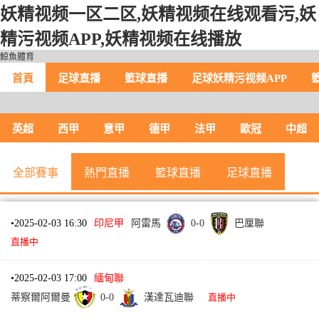
妖精视频一区二区,妖精视频在线观看污,妖
精污视频APP,妖精视频在线播放
鯨魚體育
首頁
足球直播
籃球直播
足球妖精污视频APP
英超
西甲
意甲
德甲
法甲
歐冠
中超
全部賽事
熱門直播
籃球直播
足球直播
•
2025-02-03 16:30
印尼甲
阿雷馬
0
-
0
巴厘聯
直播中
•
2025-02-03 17:00
緬甸聯
蒂察爾阿爾曼
0
-
0
漢達瓦迪聯
直播中