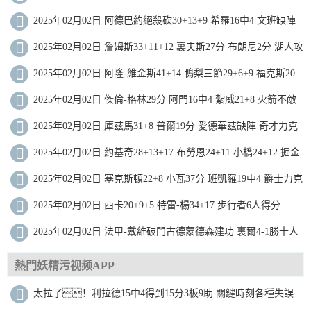
落太陽近8戰7勝
2025年02月02日 阿德巴約絕殺砍30+13+9 希羅16中4 文班缺陣
熱火擊敗馬刺
2025年02月02日 詹姆斯33+11+12 裏夫斯27分 布朗尼2分 湖人攻
下麥迪遜
2025年02月02日 阿隆-維金斯41+14 鴨梨三節29+6+9 福克斯20
分 雷霆大勝國王
2025年02月02日 傑倫-格林29分 阿門16中4 紮威21+8 火箭不敵
籃網
2025年02月02日 庫茲馬31+8 普爾19分 愛德華茲缺陣 奇才力克
森林狼止16連敗
2025年02月02日 約基奇28+13+17 布勞恩24+11 小橋24+12 掘金
拒絕黃蜂逆轉
2025年02月02日 塞克斯頓22+8 小瓦37分 班凱羅19中4 爵士力克
魔術止8連敗
2025年02月02日 西卡20+9+5 特雷-楊34+17 步行者6人得分
15+送老鷹8連敗
2025年02月02日 法甲-戴維破門古德蒙德森建功 裏爾4-1勝十人
聖埃蒂安
熱門妖精污视频APP
太拉了！利拉德15中4得到15分3板9助 關鍵時刻各種失誤