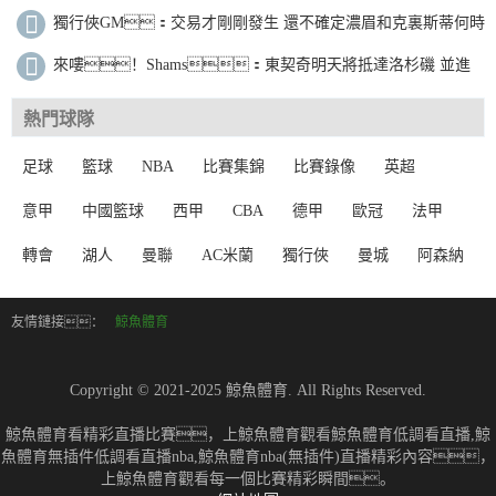
獨行俠GM：交易才剛剛發生 還不確定濃眉和克裏斯蒂何時
上場比賽
來嘍！Shams：東契奇明天將抵達洛杉磯 並進
行體檢
熱門球隊
足球
籃球
NBA
比賽集錦
比賽錄像
英超
意甲
中國籃球
西甲
CBA
德甲
歐冠
法甲
轉會
湖人
曼聯
AC米蘭
獨行俠
曼城
阿森納
友情鏈接：
鯨魚體育
Copyright © 2021-2025 鯨魚體育. All Rights Reserved.
鯨魚體育看精彩直播比賽，上鯨魚體育觀看鯨魚體育低調看直播,鯨
魚體育無插件低調看直播nba,鯨魚體育nba(無插件)直播精彩內容，
上鯨魚體育觀看每一個比賽精彩瞬間。