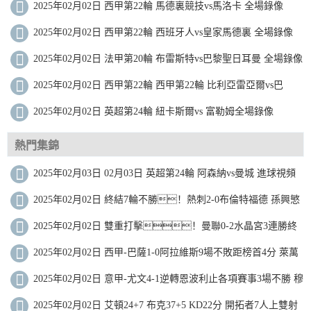
2025年02月02日 西甲第22輪 馬德裏競技vs馬洛卡 全場錄像
2025年02月02日 西甲第22輪 西班牙人vs皇家馬德裏 全場錄像
2025年02月02日 法甲第20輪 布雷斯特vs巴黎聖日耳曼 全場錄像
2025年02月02日 西甲第22輪 西甲第22輪 比利亞雷亞爾vs巴
2025年02月02日 英超第24輪 紐卡斯爾vs 富勒姆全場錄像
熱門集錦
2025年02月03日 02月03日 英超第24輪 阿森納vs曼城 進球視頻
2025年02月02日 終結7輪不勝！熱刺2-0布倫特福德 孫興慜
造烏龍+助攻薩爾破門
2025年02月02日 雙重打擊！曼聯0-2水晶宮3連勝終
結 利馬重傷痛哭傷退馬特塔雙響
2025年02月02日 西甲-巴薩1-0阿拉維斯9場不敗距榜首4分 萊萬
製勝加維傷退
2025年02月02日 意甲-尤文4-1逆轉恩波利止各項賽事3場不勝 穆
阿尼雙響DV9世界波
2025年02月02日 艾頓24+7 布克37+5 KD22分 開拓者7人上雙射