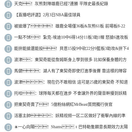
天克！灰熊對陣雄鹿已經7連勝 平隊史最長紀錄
【直播吧評選】2月3日NBA最佳球員
被搶爆了！雄鹿全場僅36板&灰熊61板 前場板8-22
輸14個
一點不怵！紮克-埃迪10中6得14分11板3助1帽 怒搶6進攻板
能拚能搶還能投！貝恩15投9中砍22分9籃板3助攻&拚下4
前場籃板
波津：東契奇能從詹姆斯身上學到很多 比如保養身體的方
式
馬健：湖人有了東契奇即使打進季後賽 靠這樣的陣容
也不會走遠
波津：現在仍不敢相信 這可是25歲的東契奇 不知道
幕後發生了什麽
托哈：球隊每天都在進步 不會讓外界的聲音幹擾到妖精
视频一区二区的表現
把東契奇賣了！5億粉絲網紅MrBeast質問獨行俠官
方：我需要答案
活塞主帥：妖精视频一区二区做好了衝擊內線的準
備 球員成長顯著知道為何而戰
☀️一心向陽！Shams：巴特勒隻願意長期效力太陽