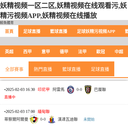
妖精视频一区二区,妖精视频在线观看污,妖
精污视频APP,妖精视频在线播放
鯨魚體育
首頁
足球直播
籃球直播
足球妖精污视频APP
英超
西甲
意甲
德甲
法甲
歐冠
中超
全部賽事
熱門直播
籃球直播
足球直播
•
2025-02-03 16:30
印尼甲
阿雷馬
0
-
0
巴厘聯
直播中
•
2025-02-03 17:00
緬甸聯
蒂察爾阿爾曼
0
-
0
漢達瓦迪聯
未開始