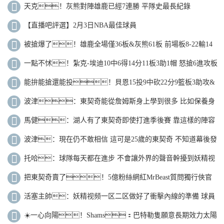
天克！灰熊對陣雄鹿已經7連勝 平隊史最長紀錄
【直播吧評選】2月3日NBA最佳球員
被搶爆了！雄鹿全場僅36板&灰熊61板 前場板8-22輸14
個
一點不怵！紮克-埃迪10中6得14分11板3助1帽 怒搶6進攻板
能拚能搶還能投！貝恩15投9中砍22分9籃板3助攻&
拚下4前場籃板
波津：東契奇能從詹姆斯身上學到很多 比如保養身
體的方式
馬健：湖人有了東契奇即使打進季後賽 靠這樣的陣容
也不會走遠
波津：現在仍不敢相信 這可是25歲的東契奇 不知道幕後發
生了什麽
托哈：球隊每天都在進步 不會讓外界的聲音幹擾到妖精视
频一区二区的表現
把東契奇賣了！5億粉絲網紅MrBeast質問獨行俠官
方：我需要答案
活塞主帥：妖精视频一区二区做好了衝擊內線的準備 球員
成長顯著知道為何而戰
☀️一心向陽！Shams：巴特勒隻願意長期效力太陽