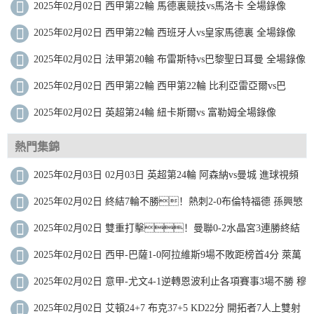
2025年02月02日 西甲第22輪 馬德裏競技vs馬洛卡 全場錄像
2025年02月02日 西甲第22輪 西班牙人vs皇家馬德裏 全場錄像
2025年02月02日 法甲第20輪 布雷斯特vs巴黎聖日耳曼 全場錄像
2025年02月02日 西甲第22輪 西甲第22輪 比利亞雷亞爾vs巴
2025年02月02日 英超第24輪 紐卡斯爾vs 富勒姆全場錄像
熱門集錦
2025年02月03日 02月03日 英超第24輪 阿森納vs曼城 進球視頻
2025年02月02日 終結7輪不勝！熱刺2-0布倫特福德 孫興慜
造烏龍+助攻薩爾破門
2025年02月02日 雙重打擊！曼聯0-2水晶宮3連勝終結
利馬重傷痛哭傷退馬特塔雙響
2025年02月02日 西甲-巴薩1-0阿拉維斯9場不敗距榜首4分 萊萬
製勝加維傷退
2025年02月02日 意甲-尤文4-1逆轉恩波利止各項賽事3場不勝 穆
阿尼雙響DV9世界波
2025年02月02日 艾頓24+7 布克37+5 KD22分 開拓者7人上雙射