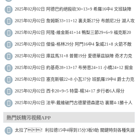
落太陽近8戰7勝
2025年02月02日 阿德巴約絕殺砍30+13+9 希羅16中4 文班缺陣
熱火擊敗馬刺
2025年02月02日 詹姆斯33+11+12 裏夫斯27分 布朗尼2分 湖人攻
下麥迪遜
2025年02月02日 阿隆-維金斯41+14 鴨梨三節29+6+9 福克斯20
分 雷霆大勝國王
2025年02月02日 傑倫-格林29分 阿門16中4 紮威21+8 火箭不敵
籃網
2025年02月02日 庫茲馬31+8 普爾19分 愛德華茲缺陣 奇才力克
森林狼止16連敗
2025年02月02日 約基奇28+13+17 布勞恩24+11 小橋24+12 掘金
拒絕黃蜂逆轉
2025年02月02日 塞克斯頓22+8 小瓦37分 班凱羅19中4 爵士力克
魔術止8連敗
2025年02月02日 西卡20+9+5 特雷-楊34+17 步行者6人得分
15+送老鷹8連敗
2025年02月02日 法甲-戴維破門古德蒙德森建功 裏爾4-1勝十人
聖埃蒂安
熱門妖精污视频APP
太拉了！利拉德15中4得到15分3板9助 關鍵時刻各種失誤