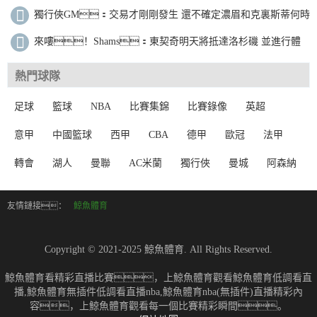
獨行俠GM：交易才剛剛發生 還不確定濃眉和克裏斯蒂何時
上場比賽
來嘍！Shams：東契奇明天將抵達洛杉磯 並進行體
檢
熱門球隊
足球
籃球
NBA
比賽集錦
比賽錄像
英超
意甲
中國籃球
西甲
CBA
德甲
歐冠
法甲
轉會
湖人
曼聯
AC米蘭
獨行俠
曼城
阿森納
友情鏈接：
鯨魚體育
Copyright © 2021-2025 鯨魚體育. All Rights Reserved.
鯨魚體育看精彩直播比賽，上鯨魚體育觀看鯨魚體育低調看直
播,鯨魚體育無插件低調看直播nba,鯨魚體育nba(無插件)直播精彩內
容，上鯨魚體育觀看每一個比賽精彩瞬間。