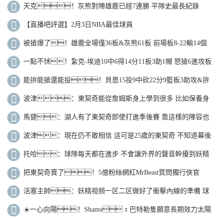
天克！灰熊對陣雄鹿已經7連勝 平隊史最長紀錄
【直播吧評選】2月3日NBA最佳球員
被搶爆了！雄鹿全場僅36板&灰熊61板 前場板8-22輸14個
一點不怵！紮克-埃迪10中6得14分11板3助1帽 怒搶6進攻板
能拚能搶還能投！貝恩15投9中砍22分9籃板3助攻&拚
下4前場籃板
波津：東契奇能從詹姆斯身上學到很多 比如保養身
體的方式
馬健：湖人有了東契奇即使打進季後賽 靠這樣的陣容也
不會走遠
波津：現在仍不敢相信 這可是25歲的東契奇 不知道幕後
發生了什麽
托哈：球隊每天都在進步 不會讓外界的聲音幹擾到妖精
视频一区二区的表現
把東契奇賣了！5億粉絲網紅MrBeast質問獨行俠官
方：我需要答案
活塞主帥：妖精视频一区二区做好了衝擊內線的準備 球
員成長顯著知道為何而戰
☀️一心向陽！Shams：巴特勒隻願意長期效力太陽