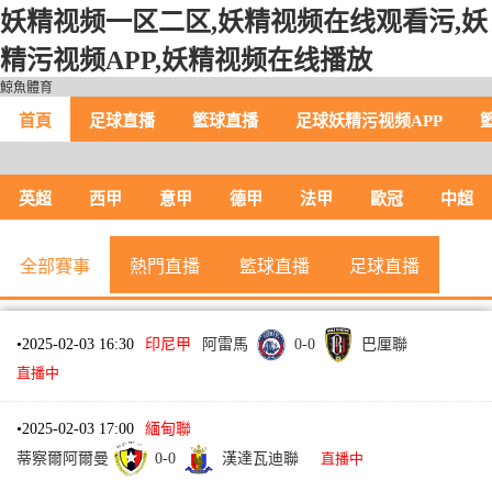
妖精视频一区二区,妖精视频在线观看污,妖
精污视频APP,妖精视频在线播放
鯨魚體育
首頁
足球直播
籃球直播
足球妖精污视频APP
英超
西甲
意甲
德甲
法甲
歐冠
中超
全部賽事
熱門直播
籃球直播
足球直播
•
2025-02-03 16:30
印尼甲
阿雷馬
0
-
0
巴厘聯
直播中
•
2025-02-03 17:00
緬甸聯
蒂察爾阿爾曼
0
-
0
漢達瓦迪聯
直播中