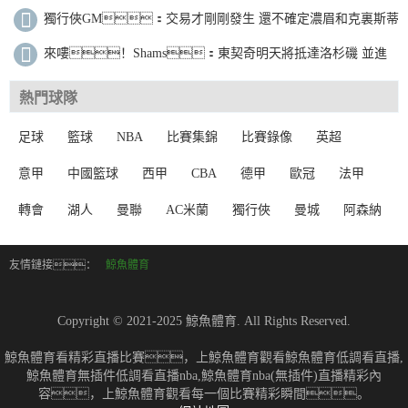
獨行俠GM：交易才剛剛發生 還不確定濃眉和克裏斯蒂
何時上場比賽
來嘍！Shams：東契奇明天將抵達洛杉磯 並進
行體檢
熱門球隊
足球
籃球
NBA
比賽集錦
比賽錄像
英超
意甲
中國籃球
西甲
CBA
德甲
歐冠
法甲
轉會
湖人
曼聯
AC米蘭
獨行俠
曼城
阿森納
友情鏈接：
鯨魚體育
Copyright © 2021-2025 鯨魚體育. All Rights Reserved.
鯨魚體育看精彩直播比賽，上鯨魚體育觀看鯨魚體育低調看直播,
鯨魚體育無插件低調看直播nba,鯨魚體育nba(無插件)直播精彩內
容，上鯨魚體育觀看每一個比賽精彩瞬間。