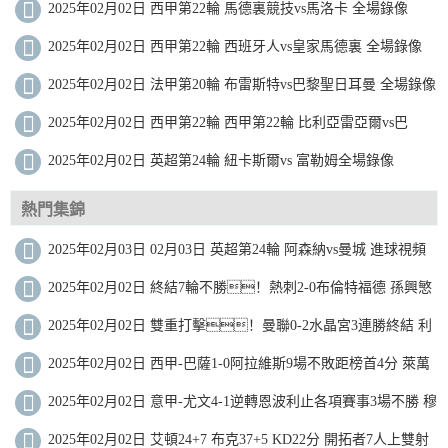
2025年02月02日 西甲第22輪 馬德裏競技vs馬洛卡 全場錄像
2025年02月02日 西甲第22輪 西班牙人vs皇家馬德裏 全場錄像
2025年02月02日 法甲第20輪 布雷斯特vs巴黎聖日耳曼 全場錄像
2025年02月02日 西甲第22輪 西甲第22輪 比利亞雷亞爾vs巴
2025年02月02日 英超第24輪 紐卡斯爾vs 富勒姆全場錄像
熱門集錦
2025年02月03日 02月03日 英超第24輪 阿森納vs曼城 進球視頻
2025年02月02日 終結7輪不勝！熱刺2-0布倫特福德 孫興慜
造烏龍+助攻薩爾破門
2025年02月02日 雙重打擊！曼聯0-2水晶宮3連勝終結 利
馬重傷痛哭傷退馬特塔雙響
2025年02月02日 西甲-巴薩1-0阿拉維斯9場不敗距榜首4分 萊萬
製勝加維傷退
2025年02月02日 意甲-尤文4-1逆轉恩波利止各項賽事3場不勝 穆
阿尼雙響DV9世界波
2025年02月02日 艾頓24+7 布克37+5 KD22分 開拓者7人上雙射