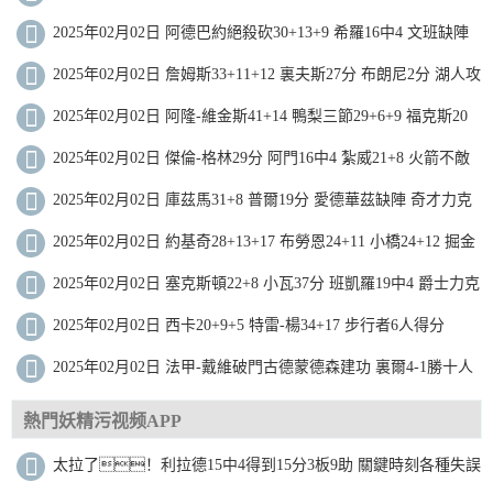
落太陽近8戰7勝
2025年02月02日 阿德巴約絕殺砍30+13+9 希羅16中4 文班缺陣
熱火擊敗馬刺
2025年02月02日 詹姆斯33+11+12 裏夫斯27分 布朗尼2分 湖人攻
下麥迪遜
2025年02月02日 阿隆-維金斯41+14 鴨梨三節29+6+9 福克斯20
分 雷霆大勝國王
2025年02月02日 傑倫-格林29分 阿門16中4 紮威21+8 火箭不敵
籃網
2025年02月02日 庫茲馬31+8 普爾19分 愛德華茲缺陣 奇才力克
森林狼止16連敗
2025年02月02日 約基奇28+13+17 布勞恩24+11 小橋24+12 掘金
拒絕黃蜂逆轉
2025年02月02日 塞克斯頓22+8 小瓦37分 班凱羅19中4 爵士力克
魔術止8連敗
2025年02月02日 西卡20+9+5 特雷-楊34+17 步行者6人得分
15+送老鷹8連敗
2025年02月02日 法甲-戴維破門古德蒙德森建功 裏爾4-1勝十人
聖埃蒂安
熱門妖精污视频APP
太拉了！利拉德15中4得到15分3板9助 關鍵時刻各種失誤