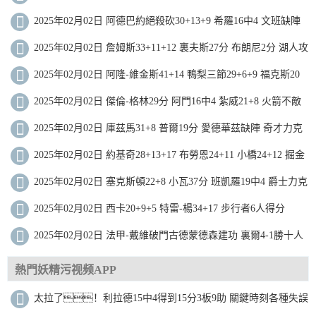
落太陽近8戰7勝
2025年02月02日 阿德巴約絕殺砍30+13+9 希羅16中4 文班缺陣
熱火擊敗馬刺
2025年02月02日 詹姆斯33+11+12 裏夫斯27分 布朗尼2分 湖人攻
下麥迪遜
2025年02月02日 阿隆-維金斯41+14 鴨梨三節29+6+9 福克斯20
分 雷霆大勝國王
2025年02月02日 傑倫-格林29分 阿門16中4 紮威21+8 火箭不敵
籃網
2025年02月02日 庫茲馬31+8 普爾19分 愛德華茲缺陣 奇才力克
森林狼止16連敗
2025年02月02日 約基奇28+13+17 布勞恩24+11 小橋24+12 掘金
拒絕黃蜂逆轉
2025年02月02日 塞克斯頓22+8 小瓦37分 班凱羅19中4 爵士力克
魔術止8連敗
2025年02月02日 西卡20+9+5 特雷-楊34+17 步行者6人得分
15+送老鷹8連敗
2025年02月02日 法甲-戴維破門古德蒙德森建功 裏爾4-1勝十人
聖埃蒂安
熱門妖精污视频APP
太拉了！利拉德15中4得到15分3板9助 關鍵時刻各種失誤