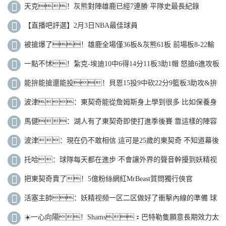
天克！灰熊對陣雄鹿已經7連勝 平隊史最長紀錄
【直播吧評選】2月3日NBA最佳球員
被搶爆了！雄鹿全場僅36板&灰熊61板 前場板8-22輸
14個
一點不怵！紮克-埃迪10中6得14分11板3助1帽 怒搶6進攻板
能拚能搶還能投！貝恩15投9中砍22分9籃板3助攻&拚
下4前場籃板
波津：東契奇能從詹姆斯身上學到很多 比如保養身
體的方式
馬健：湖人有了東契奇即使打進季後賽 靠這樣的陣容
也不會走遠
波津：現在仍不敢相信 這可是25歲的東契奇 不知道幕後
發生了什麽
托哈：球隊每天都在進步 不會讓外界的聲音幹擾到妖精视
频一区二区的表現
把東契奇賣了！5億粉絲網紅MrBeast質問獨行俠官
方：我需要答案
活塞主帥：妖精视频一区二区做好了衝擊內線的準備 球
員成長顯著知道為何而戰
☀️一心向陽！Shams：巴特勒隻願意長期效力太