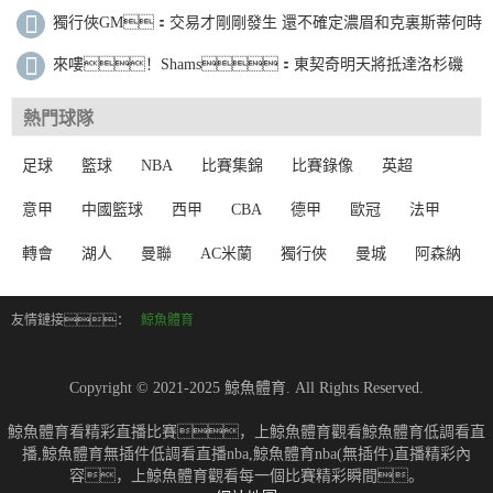
陽
獨行俠GM：交易才剛剛發生 還不確定濃眉和克裏斯蒂何時
上場比賽
來嘍！Shams：東契奇明天將抵達洛杉磯
並進行體檢
熱門球隊
足球
籃球
NBA
比賽集錦
比賽錄像
英超
意甲
中國籃球
西甲
CBA
德甲
歐冠
法甲
轉會
湖人
曼聯
AC米蘭
獨行俠
曼城
阿森納
友情鏈接：
鯨魚體育
Copyright © 2021-2025 鯨魚體育. All Rights Reserved.
鯨魚體育看精彩直播比賽，上鯨魚體育觀看鯨魚體育低調看直
播,鯨魚體育無插件低調看直播nba,鯨魚體育nba(無插件)直播精彩內
容，上鯨魚體育觀看每一個比賽精彩瞬間。