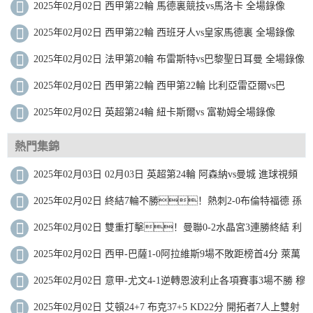
2025年02月02日 西甲第22輪 馬德裏競技vs馬洛卡 全場錄像
2025年02月02日 西甲第22輪 西班牙人vs皇家馬德裏 全場錄像
2025年02月02日 法甲第20輪 布雷斯特vs巴黎聖日耳曼 全場錄像
2025年02月02日 西甲第22輪 西甲第22輪 比利亞雷亞爾vs巴
2025年02月02日 英超第24輪 紐卡斯爾vs 富勒姆全場錄像
熱門集錦
2025年02月03日 02月03日 英超第24輪 阿森納vs曼城 進球視頻
2025年02月02日 終結7輪不勝！熱刺2-0布倫特福德 孫
興慜造烏龍+助攻薩爾破門
2025年02月02日 雙重打擊！曼聯0-2水晶宮3連勝終結 利
馬重傷痛哭傷退馬特塔雙響
2025年02月02日 西甲-巴薩1-0阿拉維斯9場不敗距榜首4分 萊萬
製勝加維傷退
2025年02月02日 意甲-尤文4-1逆轉恩波利止各項賽事3場不勝 穆
阿尼雙響DV9世界波
2025年02月02日 艾頓24+7 布克37+5 KD22分 開拓者7人上雙射