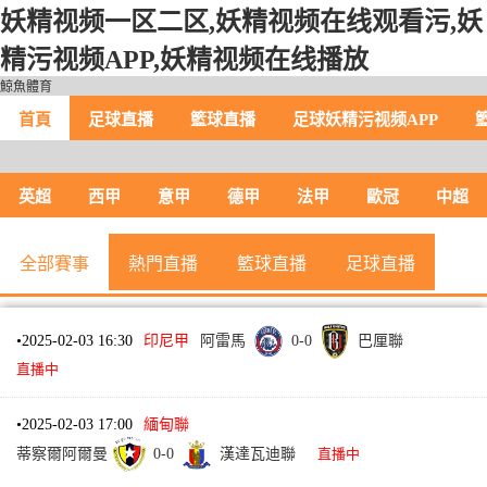
妖精视频一区二区,妖精视频在线观看污,妖
精污视频APP,妖精视频在线播放
鯨魚體育
首頁
足球直播
籃球直播
足球妖精污视频APP
英超
西甲
意甲
德甲
法甲
歐冠
中超
全部賽事
熱門直播
籃球直播
足球直播
•
2025-02-03 16:30
印尼甲
阿雷馬
0
-
0
巴厘聯
直播中
•
2025-02-03 17:00
緬甸聯
蒂察爾阿爾曼
0
-
0
漢達瓦迪聯
直播中