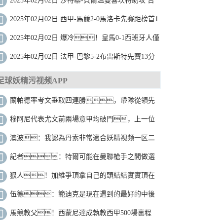
2025年02月02日 沙特聯-貝爾溫雙響坎特助攻 吉
達聯合4-3卡赫胡德
2025年02月02日 西甲-馬競2-0馬洛卡先賽距榜首1
分 利諾建功格列茲曼吊射破門
2025年02月02日 爆冷！皇馬0-1西班牙人僅
1分領跑&下輪踢馬競 維尼修斯進球被吹
2025年02月02日 法甲-巴黎5-2布雷斯特先賽13分
領跑 登貝萊連場戴帽K77失良機
足球妖精污视频APP
蘭帕德率考文垂取四連勝，帶隊從領先
降級區2分到落後升級區3分
穆阿尼代表尤文前兩場意甲均破門，上一位
做到的是特維斯
澳波：我認為丹索非常適合妖精视频一区二
区，他經驗豐富是優秀的一對一防守者
記者：特爾可能在曼聯槍手之間做選
擇，拜仁希望保留未來決定權
狠人！加維爭頂拿自己的頭結結實實頂在
對手後腦，兩人雙雙傷退
伍德：範迪克是現在遇到的最好的中後
衛，斯科特爾曾經也很難纏
馬競教父！西蒙尼達成執教西甲500場裏程