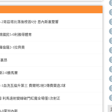
切3-2哥茲塔比落後榜首6分 恩內斯裏雙響
吉達國民5-0利雅得體育
羅倫薩2-1拉齊奧
1裏昂
斯2-0勝馬賽
7-1血洗瓦倫升第三 費爾明2射2傳費蘭造2球
富勒姆 利馬遠射變線破門紅魔全場僅1次射正
0-0萊加內斯