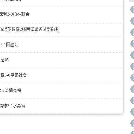
保利3-0柏林聯合
拉近6場英超僅2勝西漢姆近5場僅1勝
2-1圖盧茲
0昂熱
塔費3-0皇家社會
2-2法蘭克福
福德2-1水晶宮