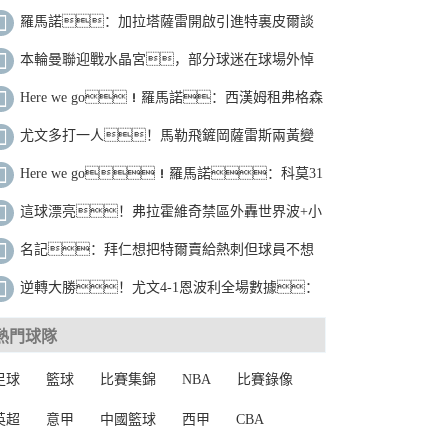
碑，收獲2座冠軍+306勝
羅馬諾：加拉塔薩雷開啟引進特裏皮爾談
判，埃迪-豪想要留住球員
本輪曼聯迎戰水晶宮，部分球迷在球場外悼
念慕尼黑空難遇難者
Here we go！羅馬諾：西漢姆租弗格森
達協議，無買斷+鐵錘付工資
尤文多打一人！馬勒飛鏟岡薩雷斯兩黃變
一紅，恩波利10人應戰
Here we go！羅馬諾：科莫31
歲前鋒貝洛蒂將租借加盟本菲卡
這球漂亮！弗拉霍維奇禁區外轟世界波+小
孔塞桑破門，尤文4-1領先
名記：拜仁想把特爾賣給熱刺但球員不想
去，曼聯不想匹配熱刺報價
逆轉大勝！尤文4-1恩波利全場數據：
射門23-10，射正8-3
熱門球隊
足球
籃球
比賽集錦
NBA
比賽錄像
英超
意甲
中國籃球
西甲
CBA