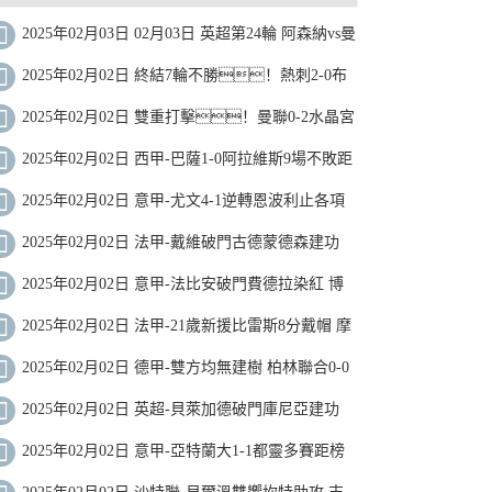
2025年02月03日 02月03日 英超第24輪 阿森納vs曼
城 進球視頻
2025年02月02日 終結7輪不勝！熱刺2-0布
倫特福德 孫興慜造烏龍+助攻薩爾破門
2025年02月02日 雙重打擊！曼聯0-2水晶宮
3連勝終結 利馬重傷痛哭傷退馬特塔雙響
2025年02月02日 西甲-巴薩1-0阿拉維斯9場不敗距
榜首4分 萊萬製勝加維傷退
2025年02月02日 意甲-尤文4-1逆轉恩波利止各項
賽事3場不勝 穆阿尼雙響DV9世界波
2025年02月02日 法甲-戴維破門古德蒙德森建功
裏爾4-1勝十人聖埃蒂安
2025年02月02日 意甲-法比安破門費德拉染紅 博
洛尼亞2-0科莫
2025年02月02日 法甲-21歲新援比雷斯8分戴帽 摩
納哥4-2歐塞爾
2025年02月02日 德甲-雙方均無建樹 柏林聯合0-0
悶平RB萊比錫
2025年02月02日 英超-貝萊加德破門庫尼亞建功
狼隊2-0勝維拉
2025年02月02日 意甲-亞特蘭大1-1都靈多賽距榜
首6分仍居第3 雷特吉造點+失點