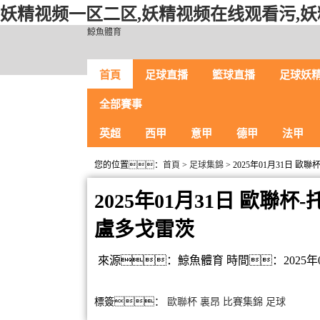
妖精视频一区二区,妖精视频在线观看污,妖
鯨魚體育
首頁
足球直播
籃球直播
足球妖精
全部賽事
英超
西甲
意甲
德甲
法甲
您的位置：
首頁
>
足球集錦
> 2025年01月31日 
2025年01月31日 歐聯
盧多戈雷茨
來源：鯨魚體育
時間：2025年01
標簽：
歐聯杯
裏昂
比賽集錦
足球