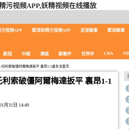
精污视频APP,妖精视频在线播放
污视频APP
籃球妖精污视频APP
足球錄像
籃球錄像
CBA
N
歐冠
中超
澳超
歐聯杯
世界杯
歐聯杯-托利索破僵阿爾梅達扳平 裏昂1-1盧多戈雷茨
杯-托利索破僵阿爾梅達扳平 裏昂1-1
月31日 14:49