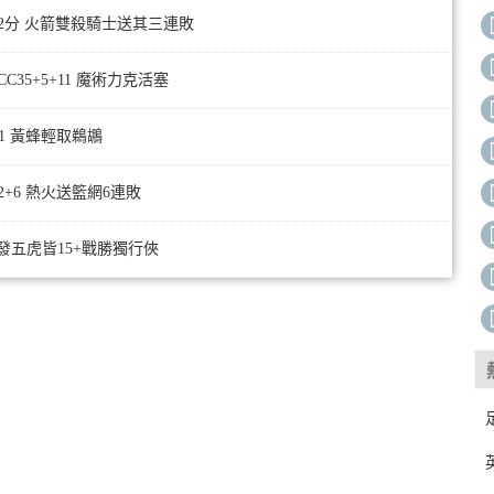
合砍72分 火箭雙殺騎士送其三連敗
CC35+5+11 魔術力克活塞
+11 黃蜂輕取鵜鶘
爾22+6 熱火送籃網6連敗
軍首發五虎皆15+戰勝獨行俠