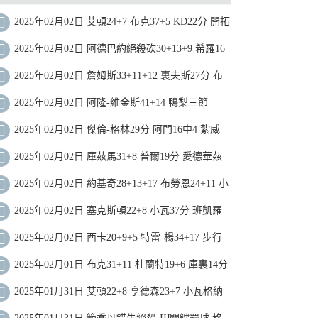
2025年02月02日 艾頓24+7 布克37+5 KD22分 開拓
者7人上雙射落太陽近8戰7勝
2025年02月02日 阿德巴約絕殺砍30+13+9 希羅16
中4 文班缺陣 熱火擊敗馬刺
2025年02月02日 詹姆斯33+11+12 裏夫斯27分 布
朗尼2分 湖人攻下麥迪遜
2025年02月02日 阿隆-維金斯41+14 鴨梨三節
29+6+9 福克斯20分 雷霆大勝國王
2025年02月02日 傑倫-格林29分 阿門16中4 紮威
21+8 火箭不敵籃網
2025年02月02日 庫茲馬31+8 普爾19分 愛德華茲
缺陣 奇才力克森林狼止16連敗
2025年02月02日 約基奇28+13+17 布勞恩24+11 小
橋24+12 掘金拒絕黃蜂逆轉
2025年02月02日 塞克斯頓22+8 小瓦37分 班凱羅
19中4 爵士力克魔術止8連敗
2025年02月02日 西卡20+9+5 特雷-楊34+17 步行
者6人得分15+送老鷹8連敗
2025年02月01日 布克31+11 杜蘭特19+6 庫裏14分
&上半場僅2分 太陽大勝勇士
2025年01月31日 艾頓22+8 亨德森23+7 小瓦格納
24分 開拓者3人20+擊敗魔術