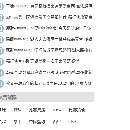
能把這當做是理所當然
王猛：東契奇就換來這麽點東西 無法想明
白這個交易到底為啥？
60年前勇士因傷病隱患交易張伯倫 獨行俠放棄東
契奇會後悔嗎？
迎財神！李夢：今天是誰的生日你
們都知道吧？都虔誠點
馬健：湖人失去濃眉內線將成為真空 後續
大概率通過交易補強內線
蘇群：獨行俠成了奪冠熱門 湖人將擁有
一個十來年的招牌巨星
獨行俠官方昨天說最後一次用東契奇凝望
照！布克回懟：挺遵守諾言
25歲東契奇和31歲濃眉互換 未來西部格局在此刻
改變
歐文是2011年的狀元&濃眉是2012年的 現兩人聚
首
熱門球隊
足球
籃球
比賽集錦
NBA
比賽錄像
英超
意甲
中國籃球
西甲
CBA