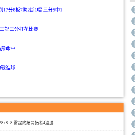
7分8板7助2斷1帽 三分5中1
 三記三分打花比賽
猶豫命中
動戰進球
亞28+8+8 雷霆終結開拓者4連勝