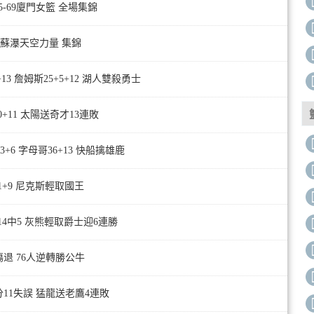
75-69廈門女籃 全場集錦
24 蘇瀑天空力量 集錦
13 詹姆斯25+5+12 湖人雙殺勇士
30+11 太陽送奇才13連敗
3+6 字母哥36+13 快船擒雄鹿
31+9 尼克斯輕取國王
卡寧14中5 灰熊輕取爵士迎6連勝
喬治傷退 76人逆轉勝公牛
楊16分11失誤 猛龍送老鷹4連敗