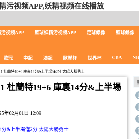
精污视频APP,妖精视频在线播放
污视频APP
籃球妖精污视频APP
足球錄像
籃球錄像
CBA
N
歐冠
中超
澳超
歐聯杯
世界杯
1+11 杜蘭特19+6 庫裏14分&上半場僅2分 太陽大勝勇士
+11 杜蘭特19+6 庫裏14分&上半場
年02月01日 12:09
裏14分&上半場僅2分 太陽大勝勇士