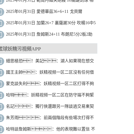
2025年01月31日 範喬丹錯失絕殺 JJJ關鍵罰球 格
林25分 灰熊拒絕橫掃險勝火箭
2025年01月31日 愛德華茲36+6+11 戈貝爾
16+9+5+4帽 森林狼大勝爵士迎5連勝
2025年01月31日 加蘭26+7 裏薩謝30分 吹楊16中5
騎士3人20+送老鷹7連敗
2025年01月31日 詹姆斯24+11 布朗尼5分2板2助
湖人38分大勝送奇才16連敗！
籃球妖精污视频APP
細思極恐！美記：湖人如果現在想交
易詹姆斯 也能夠大膽操作
國王主帥：妖精视频一区二区沒有任何借
口 拿了錢就得上場打出漂亮的表現
蒙克談失利：妖精视频一区二区打得不夠
努力 我真的非常生氣
哈特：妖精视频一区二区在防守端不夠緊
密 進攻端也很停滯
名記：獨行俠還跟另一隊談過交易東契
奇 但其出價獨行俠不滿意
朱芳雨：前兩個階段有些場次打得不
好 球隊也正在麵對新老交替
哈特談詹姆斯：他的表現難以置信 不