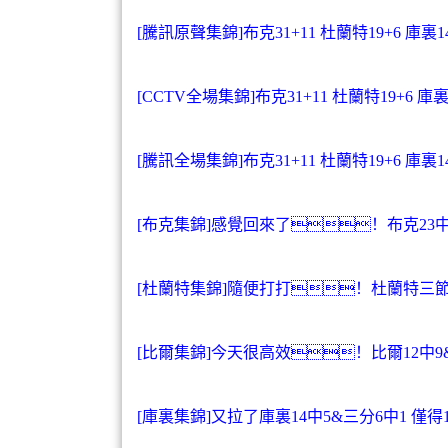
[騰訊原聲集錦]布克31+11 杜蘭特19+6 庫
[CCTV全場集錦]布克31+11 杜蘭特19+6
[騰訊全場集錦]布克31+11 杜蘭特19+6 庫
[布克集錦]感覺回來了！布克23中1
[杜蘭特集錦]隨便打打！杜蘭特三節打
[比爾集錦]今天很高效！比爾12中9&
[庫裏集錦]又拉了庫裏14中5&三分6中1 僅得1