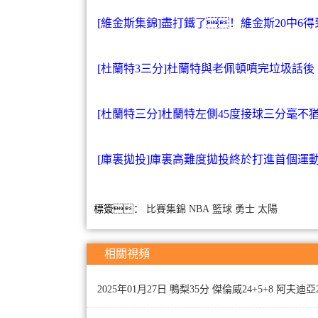
[維金斯集錦]盡打鐵了！維金斯20中6得到1
[杜蘭特3三分]杜蘭特與老佩頓噴完垃圾話後
[杜蘭特三分]杜蘭特左側45度接球三分毫不
[庫裏拋投]庫裏高難度拋投終於打進首個運
標簽：
比賽集錦
NBA
籃球
勇士
太陽
相關視頻
2025年01月27日 鴨梨35分 傑倫威24+5+8 阿夫迪