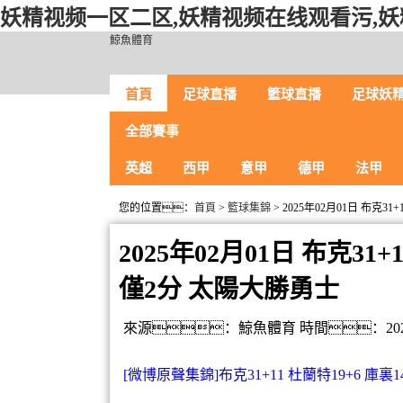
妖精视频一区二区,妖精视频在线观看污,妖
鯨魚體育
首頁
足球直播
籃球直播
足球妖精
全部賽事
英超
西甲
意甲
德甲
法甲
您的位置：
首頁
>
籃球集錦
> 2025年02月01日 布克3
2025年02月01日 布克31
僅2分 太陽大勝勇士
來源：鯨魚體育
時間：2025
[微博原聲集錦]布克31+11 杜蘭特19+6 庫